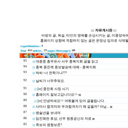
::: 자유게시판 :::
비방의 글, 욕설, 타인의 명예를 손상시키는 글, 미풍양속에 
홈페이지 성향에 적합하지 않는 글은 운영상 임의로 삭제될
0
4115
275
269
no
subject
95
대종중 총무유사 서우 충북지회 글을 읽고
94
충북 종친께 종보발송에 대해 - 충북지회
93
박씨~너 전학가냐???
92
날씨가 너무추워요.
91
[re] 종친회 사칭 사기
90
홈페이지 잘보고갑니다요^^
[1]
89
[re] 안녕하세요^^ 여쭤볼게 있어 글올립니다.
88
사마시 합격자와 무과합격자가 왜 같을까? 아닙...
[1]
87
병술년을 보내며
86
임진왜란 호성, 선무 원종공신의 자료
[1]
85
족보의 원형보존?