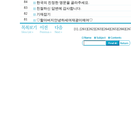
84
한국의 진정한 명문을 골라주세요.
83
친절하신 답변에 감사합니다.
82
기재잡기
81
♡할아버지안녕하세여재광이에여♡
[1]
..
[261]
[262]
[263]
[264]
[265]
[266]
[26