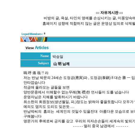
::: 자유게시판 :::
비방의 글, 욕설, 타인의 명예를 손상시키는 글, 미풍양속에 
홈페이지 성향에 적합하지 않는 글은 운영상 임의로 삭제될
0
Name
박승일
Subject
山 明 님께
嗚 呼 痛 哉 !! 라
저는 반남 박문의 24세손 도정공(應寅)파 , 도정공(泰鎭) 8 대손 勝 一 
안타깝습니다
작금애 올라오는 글들을 보면
양반문중에서 이해할수 없는무례(無 禮)한 언사들이 도를 넘습니다
운영자님은 지혜를 발휘하시기 바랍니다
최소한의 회원정보(생년월일, 파,)정도는 밝혀야 좋을듯합니다 모두가
예의도 염치도 도리도 잊은듯 ....
반남박씨의 홈피는 세계인의 것일수 있을진대 아름다운 모습으로 보
구해봅니다
명문가의 후예로써 긍지를 갖고 우리의 자자손손들이 세계속의 빛되
- - - - - 멀리 중국 남경에서 - - - - - -