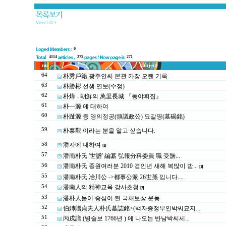
0
4114
275
271
no
subject
64
朴秀戶籍,광주안씨 본관 가장 오랜 기록
63
朴勝彬 선생 연보(수정)
62
朴燁 - 朝鮮의 萬里長城 『동야휘집』
61
朴一源 에 대하여
60
朴趾源 증 영의정공(領議政公) 묘갈명(墓碣銘)
59
朴泰觀 이라는 분을 알고 싶습니다.
58
潘자에 대하여
[1]
57
潘南朴氏 '世譜' 編纂 弘報分科委員 職 受諾...
56
潘南朴氏 종원여러분 2010 경인년 새해 복많이 받...
[1]
55
潘南朴氏 冶川公 ->都事公派 26世孫 입니다....
54
潘南人의 精神교육 강사초청
[2]
53
潘朴人들이 중심이 된 국채보상 운동
52
伯姉贈貞夫人朴氏墓誌銘>(백자증정부인박씨묘지...
51
丙戌譜 (병술보 1766년 ) 에 나오는 반남박씨세...