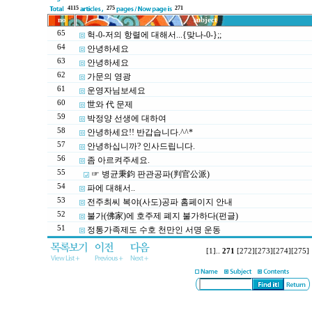
4115
275
271
no
subject
65
헉-0-저의 항렬에 대해서...{맞나-0-};;
64
안녕하세요
63
안녕하세요
62
가문의 영광
61
운영자님보세요
60
世와 代 문제
59
박정양 선생에 대하여
58
안녕하세요!! 반갑습니다.^^*
57
안녕하십니까? 인사드립니다.
56
좀 아르켜주세요.
55
☞ 병균秉鈞 판관공파(判官公派)
54
파에 대해서..
53
전주최씨 복야(사도)공파 홈페이지 안내
52
불가(佛家)에 호주제 폐지 불가하다(펀글)
51
정통가족제도 수호 천만인 서명 운동
[1]
..
271
[272]
[273]
[274]
[275]