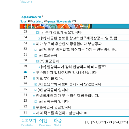
0
4115
275
273
no
subject
35
[re] 추가 정보가 필요합니다.
34
[re] 제공된 정보를 참고하면 '5세직장공파' 일 듯 합...
33
제가 누구의 후손인지 궁금합니다 부솔공파
32
[re] '박복우-박천일'로 이어지는 가계는 반남박씨 족...
31
[re] 호군공파
30
[re] 호군공파
29
[re] 밀양박씨가 감히 반남박씨와 비교를???
무슨파인지 알려주시면 감사하겠습니다.
27
저도 뿌리를 찾아...
26
[re] 반남박씨 세보에 등재되지 않았습니다.
25
[re] 남곽공파 입니다.
24
안녕하세요 제가 무슨 파인지 궁금합니다.
23
[re] 남곽공파 입니다.
22
무슨파인지 궁금합니다.
21
저의 족보를 확인하고싶습니다.
[1]
[1]
..
[271]
[272]
273
[274]
[275]