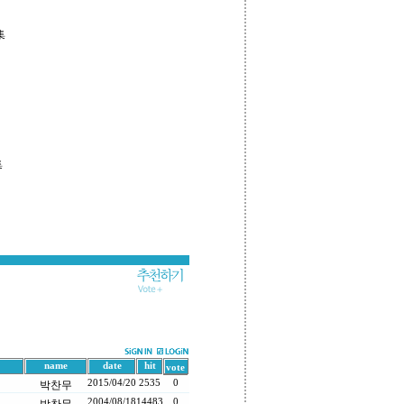
集
集
name
date
hit
vote
2015/04/20
2535
0
박찬무
2004/08/18
14483
0