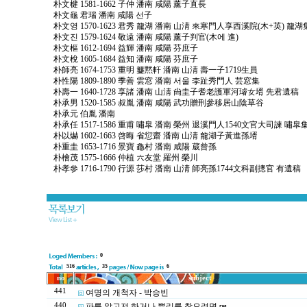
朴文楗 1581-1662 子仲 潘南 咸陽 薰子直長
朴文龜 君瑞 潘南 咸陽 선子
朴文영 1570-1623 君秀 龍湖 潘南 山淸 來寒門人享西溪院(木+英) 龍湖
朴文진 1579-1624 敬遠 潘南 咸陽 薰子判官(木에 進)
朴文樞 1612-1694 益輝 潘南 咸陽 芬庶子
朴文梲 1605-1684 益知 潘南 咸陽 芬庶子
朴師亮 1674-1753 重明 聾黙軒 潘南 山淸 壽一子1719生員
朴性陽 1809-1890 季善 雲窓 潘南 서울 李趾秀門人 芸窓集
朴壽一 1640-1728 享諸 潘南 山淸 尙圭子耆老護軍河璿女壻 先君遺稿
朴承男 1520-1585 叔胤 潘南 咸陽 武功贈刑參移居山陰草谷
朴承元 伯胤 潘南
朴承任 1517-1586 重甫 嘯皐 潘南 榮州 退溪門人1540文官大司諫 嘯皐
朴以爀 1602-1663 啓晦 省愆齋 潘南 山淸 龍湖子黃進孫壻
朴重圭 1653-1716 景寶 龜村 潘南 咸陽 葳曾孫
朴檜茂 1575-1666 仲植 六友堂 羅州 榮川
朴孝參 1716-1790 行源 莎村 潘南 山淸 師亮孫1744文科副摠官 有遺稿
0
516
35
6
no
subject
441
여명의 개척자 - 박승빈
440
파를 알고져 하거나 뿌리를 찾으려면