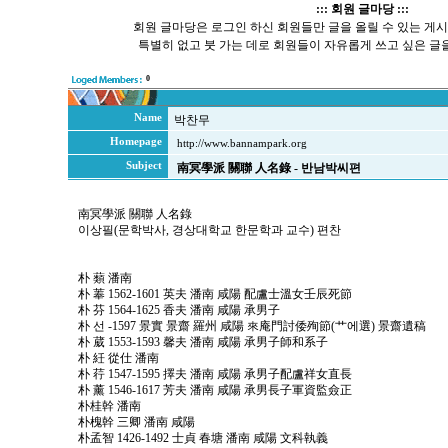
::: 회원 글마당 :::
회원 글마당은 로그인 하신 회원들만 글을 올릴 수 있는 게
특별히 없고 붓 가는 데로 회원들이 자유롭게 쓰고 싶은 글을
0
Name
박찬무
Homepage
http://www.bannampark.org
Subject
南冥學派 關聯 人名錄 - 반남박씨편
南冥學派 關聯 人名錄
이상필(문학박사, 경상대학교 한문학과 교수) 편찬
朴 蘱 潘南
朴 菶 1562-1601 英夫 潘南 咸陽 配盧士溫女壬辰死節
朴 芬 1564-1625 香夫 潘南 咸陽 承男子
朴 선 -1597 景實 景齋 羅州 咸陽 來庵門討倭殉節(艹에選) 景齋遺稿
朴 葳 1553-1593 馨夫 潘南 咸陽 承男子師和系子
朴 紝 從仕 潘南
朴 荇 1547-1595 擇夫 潘南 咸陽 承男子配盧祥女直長
朴 薰 1546-1617 芳夫 潘南 咸陽 承男長子軍資監僉正
朴桂幹 潘南
朴槐幹 三卿 潘南 咸陽
朴孟智 1426-1492 士貞 春塘 潘南 咸陽 文科執義