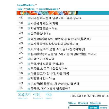
0
516
35
6
no
subject
441
네티즌 여러분께 당부 - 부도유사 정서
[1]
440
박찬웅의 세상 백자평
439
회원가입 했습니다
[1]
438
질문있습니다
[1]
437
숙천공(林禎) 장자, 박인량 제각 존경재(尊敬齋)
436
박지원 국제실학학술회의 참석후기
[1]
435
시조와 선조의 변별 소고,은서(전북지회장)
434
향사(鄕寺)로 글을 읽으러 가는 박생(朴甥)을 보내다.
433
대종손 찬소형님께
432
운영자님 도움을 주십시요
431
무등일보, 동족마을을 찾아서
430
파를 알고자 합니다. 자료 제공
429
가입인사 입니다.
[2]
428
민조현(閔 祚顯)의 처 반남박씨 열부각
427
중국인, “朴” 어떻게 발음할까 ?
[1]
[2]
[3]
[4]
[5]
6
[7]
[8]
[9]
[10]
..
[