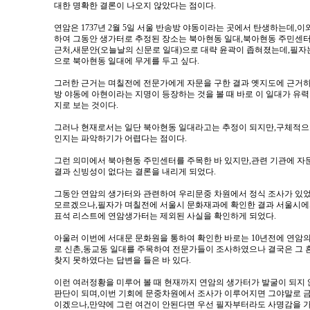
대한 명확한 결론이 나오지 않았다는 점이다.
연암은 1737년 2월 5일 서울 반송방 야동이라는 곳에서 탄생하는데,이
하여 그동안 생가터로 추정된 장소는 북아현동 일대,북아현동 주민센
근처,새문안(오늘날의 신문로 일대)으로 대략 윤곽이 좁혀졌는데,필자
으로 북아현동 일대에 무게를 두고 싶다.
그러한 근거는 며칠전에 전문가에게 자문을 구한 결과 옛지도에 근거
방 야동에 아현이라는 지명이 등장하는 것을 볼 때 바로 이 일대가 유력
지로 보는 것이다.
그러나 현재로서는 일단 북아현동 일대라고는 추정이 되지만,구체적으
인지는 파악하기가 어렵다는 점이다.
그런 의미에서 북아현동 주민센터를 주목한 바 있지만,관련 기관에 자
결과 신빙성이 없다는 결론을 내리게 되었다.
그동안 연암의 생가터와 관련하여 우리문중 차원에서 정식 조사가 있
모르겠으나,필자가 며칠전에 서울시 문화재과에 확인한 결과 서울시에
표석 리스트에 연암생가터는 제외된 사실을 확인하게 되었다.
아울러 이번에 서대문 문화원을 통하여 확인한 바로는 10년전에 연암
로 신촌,동교동 일대를 주목하여 전문가들이 조사하였으나 결국은 그 
찾지 못하였다는 답변을 들은 바 있다.
이런 여러정황을 미루어 볼 때 현재까지 연암의 생가터가 발굴이 되지
판단이 되며,이번 기회에 문중차원에서 조사가 이루어지면 그야말로 
이겠으나,만약에 그런 여건이 안된다면 우선 필자부터라도 사명감을 