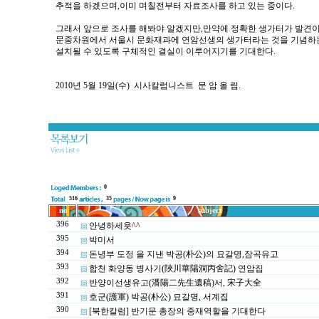
추적을 하겠으며,이미 며칠전부터 자료조사를 하고 있는 중이다.
그래서 앞으로 조사를 해봐야 알겠지만,만약에 정확한 생가터가 발견이
문중차원에서 서울시 문화재과에 연암선생의 생가터라는 것을 기념하
설치될 수 있도록 구체적인 결실이 이루어지기를 기대한다.
2010년 5월 19일(수) 시사칼럼니스트 문 암 올 림.
0
516
35
9
no
subject
396
안녕하세욧^^
395
박미서
394
돈녕부 도정 을 지낸 박공(朴公)의 묘갈명,잠곡유고
393
합천 화양동 병사기(陜川華陽洞丙舍記) 연암집
392
반양이선생유고(潘陽二先生遺稿)서, 宋子大全
391
호군(護軍) 박공(朴公) 묘갈명, 서계집
390
[북한칼럼] 반기문 총장의 중재역할을 기대한다