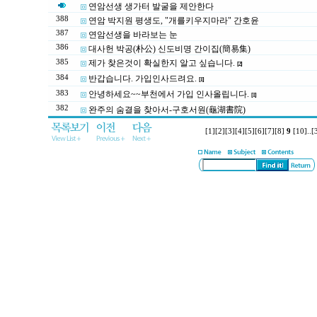
연암선생 생가터 발굴을 제안한다
388
연암 박지원 평생도, "개를키우지마라" 간호윤
387
연암선생을 바라보는 눈
386
대사헌 박공(朴公) 신도비명 간이집(簡易集)
385
제가 찾은것이 확실한지 알고 싶습니다.
[2]
384
반갑습니다. 가입인사드려요.
[1]
383
안녕하세요~~부천에서 가입 인사올립니다.
[1]
382
완주의 숨결을 찾아서-구호서원(龜湖書院)
[1]
[2]
[3]
[4]
[5]
[6]
[7]
[8]
9
[10]
..
[