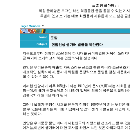
::: 회원 글마당 :::
회원 글마당은 로그인 하신 회원들만 글을 올릴 수 있는 게
특별히 없고 붓 가는 데로 회원들이 자유롭게 쓰고 싶은 글을
0
Name
문암
Subject
연암선생 생가터 발굴을 제안한다
지금으로부터 정확히 205년전에 한 시대를 풍미하였던 거목이 쓰러지
곧 여기에 소개하고자 하는 연암 박지원 선생이다.
연암은 우리문중이 배출한 자랑스러운 선조일 뿐만 아니라 조선왕조의
대표적인 실학자이며, 동시에 탁월한 문장력으로 문명을 떨친 대문호
할 수 있는 인물이다.
이러한 연암서거 이후 105년이 되는 1910년에 문도(文度)라는 시호를 
되는데,이 해가 공교롭게도 이 나라가 일제에 의하여 국권을 침탈당하
경술국치가 일어난 해가 된다.
그러니 올해가 연암이 시호를 받은지 정확히 100주년이 되는 뜻깊은 
할 수 있는데,필자는 이러한 시점에서 연암의 생가터 발굴을 제안하려
하는 것이다.
연암은 우리문중 뿐만 아니라 대한민국의 자랑스런 선조라고 할 수 있
이거늘,이번에 생가터에 대한 조사를 하면서 느낀 것은 아직까지도 이