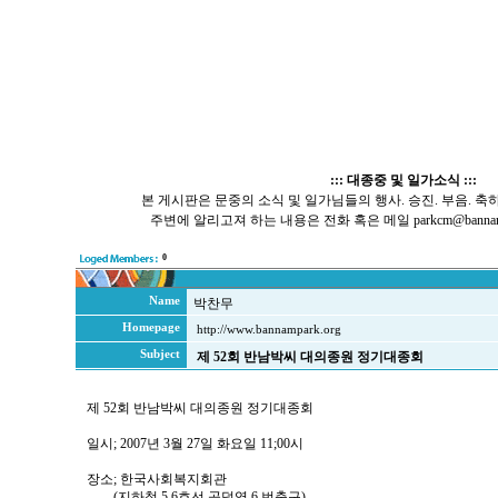
::: 대종중 및 일가소식 :::
본 게시판은 문중의 소식 및 일가님들의 행사. 승진. 부음. 축
주변에 알리고져 하는 내용은 전화 혹은 메일 parkcm@bannamp
0
Name
박찬무
Homepage
http://www.bannampark.org
Subject
제 52회 반남박씨 대의종원 정기대종회
제 52회 반남박씨 대의종원 정기대종회
일시; 2007년 3월 27일 화요일 11;00시
장소; 한국사회복지회관
(지하철 5,6호선 공덕역 6 번출구)