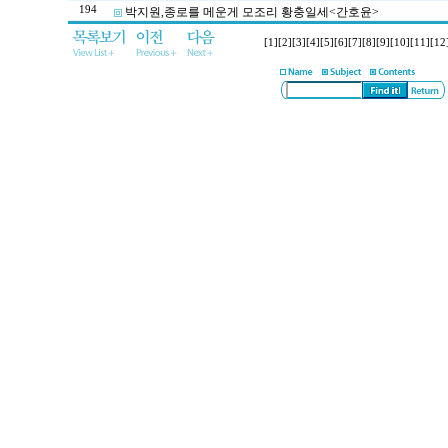
194
박지원,종로를 메운게 모조리 황충일세<간호윤>
[1]
[2]
[3]
[4]
[5]
[6]
[7]
[8]
[9]
[10]
[11]
[12