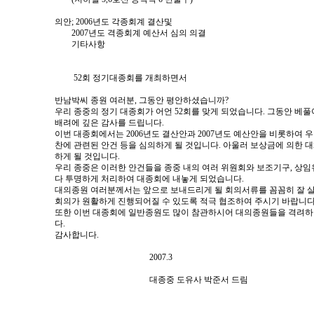
의안; 2006년도 각종회계 결산및
2007년도 격종회계 예산서 심의 의결
기타사항
52회 정기대종회를 개최하면서
반남박씨 종원 여러분, 그동안 평안하셨습니까?
우리 종중의 정기 대종회가 어언 52회를 맞게 되었습니다. 그동안 베
배려에 깊은 감사를 드립니다.
이번 대종회에서는 2006년도 결산안과 2007년도 예산안을 비롯하여
찬에 관련된 안건 등을 심의하게 될 것입니다. 아울러 보상금에 의한
하게 될 것입니다.
우리 종중은 이러한 안건들을 종중 내의 여러 위원회와 보조기구, 상임
다 투명하게 처리하여 대종회에 내놓게 되었습니다.
대의종원 여러분께서는 앞으로 보내드리게 될 회의서류를 꼼꼼히 잘 
회의가 원활하게 진행되어질 수 있도록 적극 협조하여 주시기 바랍니다
또한 이번 대종회에 일반종원도 많이 참관하시어 대의종원들을 격려하
다.
감사합니다.
2007.3
대종중 도유사 박준서 드림