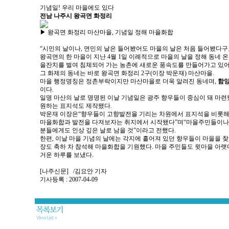
기념일! 우리 마을에도 있다
전남 나주시 왕곡면 화정리
▶ 왕곡면 화정리 마산마을, 기념일 정해 마을화합
“시민의 날이나, 면민의 날은 들어봤어도 마을의 날은 처음 들어봤다구요
왕곡면의 한 마을이 지난 4월 1일 이례적으로 마을의 날을 정해 동네 
을잔치를 벌여 침체되어 가는 농촌에 새로운 풍속도를 만들어가고 있어
그 화제의 동네는 바로 왕곡면 화정리 2구(이장 박운재) 마산마을.
마을 행정명칭은 정촌부락이지만 마산마을로 더욱 알려진 동네며,
함
이다.
일명 마산의 날로 명명된 이날 기념일은 광주 향우들이 중심이 돼 마련
원하는 표지석도 제작됐다.
박운재 이장은“향우들이 고향발전을 기리는 차원에서 표지석을 비롯해 
마을화합과 발전을 다져보자는 취지에서 시작됐다”며“마을주민들이나 
분들에게도 인상 깊은 날로 남을 것”이라고 전했다.
한편, 이날 마을 기념의 날에는 각지에 흩어져 있던 향우들이 마을을 찾
장도 축하 차 참석해 마을화합을 기원했다. 마을 주민들도 윗마을 아랫
거운 하루를 보냈다.
[나주신문] /김요안 기자
기사등록 : 2007-04-09