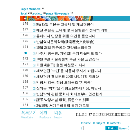
0
418
28
17
no
subject
178
9월15일 부윤공 고유제 및 재실현판식
177
예산 부윤공 고유제 및 재실현판식 성대히 거행
176
홈페이지 단장을 위한 의견을 듣습니다.
175
반남역사문화학회(潘南歷史文化學會)
174
10월 28일 판관공파 고양회소집공고
나주시 왕곡면, 기념일! 우리 마을에도 있다
172
10월18일 서울종친회 주관 가을 교양강좌
171
11월 4일(日) 철원 야천종가 시제
170
세보편찬 ‘수단’을 서둘러 주시기 바랍니다
169
세보편찬 홍보분과 2008 사업계획 워크샵
168
박항서 감독, 전남 드래곤즈 ‘지휘봉’
167
집의공 ‘박치’묘역 향토문화재지정, 하남시
166
반남박씨 관련 문화재 화재로부터 안전한가
165
謹弔 박창서님 母親, 宿患으로 別世
164
2월29일 서계문화유적 복원 개토제
[1]
..
[16]
17
[18]
[19]
[20]
[21]
[22]
[23]
[