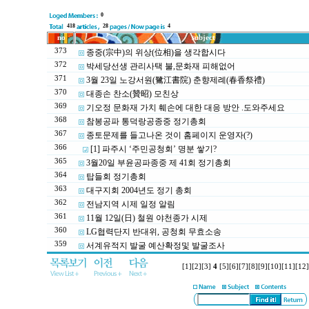
0
418
28
4
no
subject
373
종중(宗中)의 위상(位相)을 생각합시다
372
박세당선생 관리사택 불,문화재 피해없어
371
3월 23일 노강서원(鷺江書院) 춘향제례(春香祭禮)
370
대종손 찬소(贊昭) 모친상
369
기오정 문화재 가치 훼손에 대한 대응 방안 .도와주세요
368
참봉공파 통덕랑공종중 정기총회
367
종토문제를 들고나온 것이 홈페이지 운영자(?)
366
[1] 파주시 ‘주민공청회’ 명분 쌓기?
365
3월20일 부윤공파종중 제 41회 정기총회
364
탑들회 정기총회
363
대구지회 2004년도 정기 총회
362
전남지역 시제 일정 알림
361
11월 12일(日) 철원 야천종가 시제
360
LG협력단지 반대위, 공청회 무효소송
359
서계유적지 발굴 예산확정및 발굴조사
[1]
[2]
[3]
4
[5]
[6]
[7]
[8]
[9]
[10]
[11]
[12]