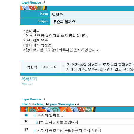
0
Name
박영환
Subject
무슨파 일까요
>반나박씨
>이름:박영환(돌림자를 쓰지 않았습니다.
>아버지:박유춘
>할아버지:박천경
>찾아보고싶어요 알아봐주시면 감사하겠습니다
전 헌자 돌림 아버지는 도자돌림 할아버지는
::
박헌식
[
2023/05/02
]
지내리 거주.. 무슨파.몇대인지 알고 싶어요
0
4114
275
272
no
subject
무슨파 일까요
[1]
48
[re] 도사공파로 보입니다.
47
박제억 증조부님 독립유공자 추서 신청!!