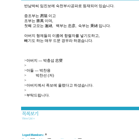
반남박씨 임진보에 숙천부사공파로 등재되어 있습니다.
증조부는 凞陽 이고
조부는 勝萬 이며,
첫째 고모는 蓮緖, 백부는 忠彦, 숙부는 秉緖 입니다.
아버지 형제들의 이름에 항렬자를 넣기도하고,
빼기도 하는 매우 드문 경우라 하겠습니다.
>아버지 --- 박충섭 忠燮
>
>아들 --- 박찬용
> 박찬선 (저)
>
>아버지께서 족보에 올렸다고 하셨습니다.
>
>부탁드립니다.
0