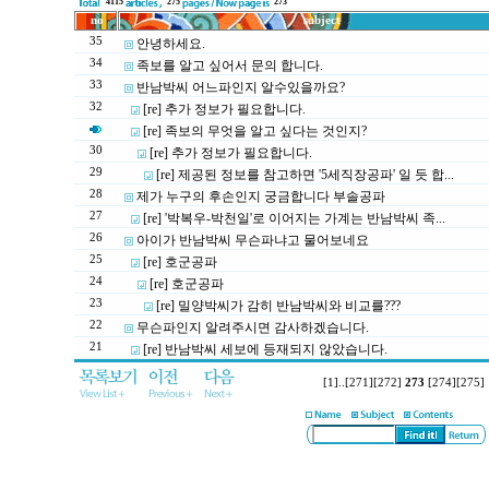
4115
275
273
no
subject
35
안녕하세요.
34
족보를 알고 싶어서 문의 합니다.
33
반남박씨 어느파인지 알수있을까요?
32
[re] 추가 정보가 필요합니다.
[re] 족보의 무엇을 알고 싶다는 것인지?
30
[re] 추가 정보가 필요합니다.
29
[re] 제공된 정보를 참고하면 '5세직장공파' 일 듯 합...
28
제가 누구의 후손인지 궁금합니다 부솔공파
27
[re] '박복우-박천일'로 이어지는 가계는 반남박씨 족...
26
아이가 반남박씨 무슨파냐고 물어보네요
25
[re] 호군공파
24
[re] 호군공파
23
[re] 밀양박씨가 감히 반남박씨와 비교를???
22
무슨파인지 알려주시면 감사하겠습니다.
21
[re] 반남박씨 세보에 등재되지 않았습니다.
[1]
..
[271]
[272]
273
[274]
[275]