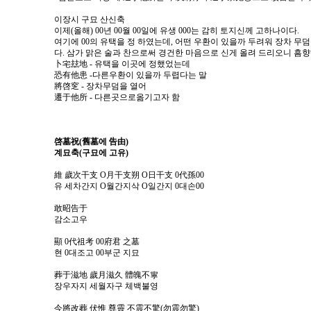
이장시 구묘 산신축
이제(올해) 00년 00월 00일에 유생 000는 감히 토지신께 고하나이다.
여기에 00의 유택을 정 하였는데, 어떤 우환이 있을까 두려워 장차 무
다. 삼가 맑은 술과 찬으로써 경건한 마음으로 신게 올려 드리오니 흠
卜宅玆地 - 유택을 이곳에 정했었는데
恐有他患 -다른우환이 있을까 두렵다는 말
將啓窆 - 장차무덤을 열어
遷于他所 - 다른곳으로옮기고자 함
啓墓祝(舊墓에 告由)
계묘축(구묘에 고유)
維 歲次干支 Ο月干支朔 Ο日干支 0代孫00
유 세차간지 Ο월간지삭 Ο일간지 0대손00
敢昭告于
감소고우
顯 0代祖考 00府君 之墓
현 0대조고 00부군 지묘
葬于滋地 歲月滋久 體魄不寧
장우자지 세월자구 체백불영
今將改葬 伏惟 尊靈 不震不驚(勿震勿驚)