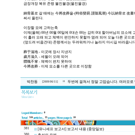
금장개장 복유 존령 불진불경(물진물경)
納骨墓로 갈 때에는 今將改葬을-(時俗變易 謹隨風潮) 今以納骨로 改書
써서 올린다.
이장할 묘에 고하는축
이제(올해) 00년 00월 00일에 0대손 00는 감히 0대 할아버님의 묘소
이 흘러 오래 되고 체백이 편안하지 못할까 염려 되어 오늘 다른 곳으로
(엎드려 비옵건대) 존령께서는 두려워하거나 놀라지 마시길 바라옵니다
葬于滋地 - 이곳에 장사 지낸지
歲月滋久 - 세월이 오래 되어
體魄不寧 - 체백이 편치 못하여
今將改葬 - 이제 묘소를 다른 곳으로 이장함
::
박찬동
두번에 걸쳐서 정말 고맙습니다. 여러모로 
[
2009/06/11
]
0
516
35
10
no
subject
381
[유니세프 보고서] 보고서 내용 (중앙일보)
380