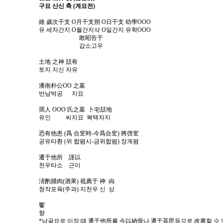
구묘 산신 축 (계묘전)
維 歲次干支 Ο月干支朔 Ο日干支 幼學ΟΟΟ
유 세차간지 Ο월간지삭 Ο일간지 유학ΟΟΟ
敢昭告于
감소고우
土地 之神 玆有
토지 지신 자유
潘南朴公ΟΟ 之墓
반남박공 지묘
孺人 ΟΟΟ 氏之墓 卜宅玆地
유인 씨지묘 복택자지
恐有他患 (爲 合窆時-今爲合窆) 將啓窆
공유타환 (위 합폄시-금위합폄) 장계폄
遷于他所 謹以
천우타소 근이
淸酌脯肉(酒果) 祗薦于 神 尙
청작포육(주과) 지천우 신 상
饗
향
*납골묘로 이장 때 遷于他所를 今以納骨나 遷于茶毘등으로 改書할 수 