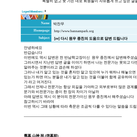
특별히 없고 붓 가는 데로 회원들이 자유롭게 쓰고 싶은 글을
0
Name
박찬무
Homepage
http://www.bannampark.org
Subject
[re] 다시 원우 종친의 도움으로 답변 드립니다
안녕하세요
반갑습니다
이번에도 역시 답변은 전 반남학교장이신 원우 종친께서 답변해주셨습
그러시면서 지난번 답변 글을 이야기 하면서 나는 전문가는 못되고 다
알려주는 것뿐이라고 겸손해 하셨다
그러나 내가 알고 있는 것을 혼자만 알고 있으며 누가 뭐하나 해놓으
있는가 하면 어느 분들은 내가 알고 있는 것을 더불어 함께 공유하며 
가 라고 여겨진다.
그래서 언제나 전문가는 항상 외길을 가야하고 외부로부터 많은 경계를
문가와 비전문가는 종이 한 장의 차이가 아닐까
아래 답변도 역시 이 분야의 전문가이신 원우 종친께서 해주셨습니다
참고하시기 바라며
이번 역시 그때 상황에 따라 축문은 조금씩 다를 수 있다는 말씀을 드립
--------------------------------------------------------------------------------
舊墓 山神 祝 (啓墓前)