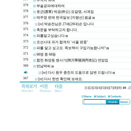
추석의 유래
379
부솔공파에대하여
378
호군(護軍) 박공(朴公) 묘갈명, 서계집
377
박주영 편애 한국일보 [지평선] 펌글
[1]
376
[re] 박송전님은 27세(26대)손 입니다
375
축문을 부탁하고자 합니다.
374
파를알고싶습니다
[2]
373
조선시대 과거 합격자 ‘서울 편중’
372
파를 알고 싶고요. 족보책이 구입가능합니까?
[3]
371
68명 중 68등
370
합천 화양동 병사기(陜川華陽洞丙舍記) 연암집
369
반남박씨
[1]
[re] 다시 원우 종친의 도움으로 답변 드립니다
[1]
367
[re] 다시 한번 확인해 보세요.
[1]
[2]
[3]
[4]
[5]
[6]
[7]
[8]
[9]
10
..
[