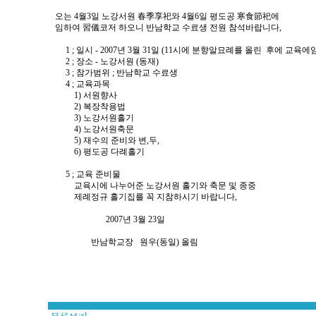
오는 4월3일 노강서원 春季享祀와 4월6일 평도공 寒食節祀에
임하여 習儀코저 하오니 반남학교 수료생 전원 참석바랍니다,
1 ; 일시 - 2007년 3월 31일 (11시에 분향알묘례를 올린 후에 교육에
2 ; 장소 - 노강서원 (동재)
3 ; 참가범위 ; 반남학교 수료생
4 ; 교육과목
1) 서원향사
2) 복장착용법
3) 노강서원홀기
4) 노강서원축문
5) 재수의 준비와 변,두,
6) 평도공 다례홀기
5 ; 교육 준비물
교육시에 나누어준 노강서원 홀기와 축문 및 종중
제례정규 홀기집를 꼭 지참하시기 바랍니다,
2007년 3월 23일
반남학교장 원우(동일) 올림