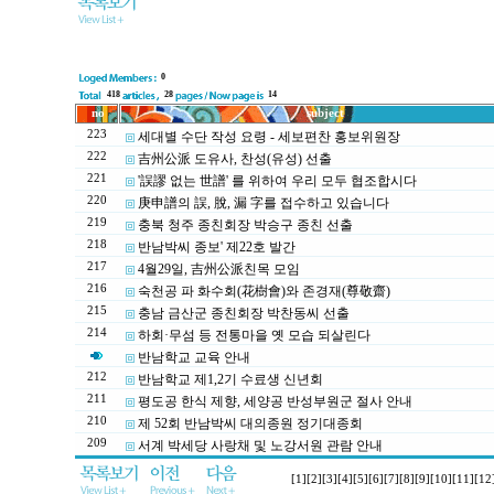
0
418
28
14
no
subject
223
세대별 수단 작성 요령 - 세보편찬 홍보위원장
222
吉州公派 도유사, 찬성(유성) 선출
221
'誤謬 없는 世譜' 를 위하여 우리 모두 협조합시다
220
庚申譜의 誤, 脫, 漏 字를 접수하고 있습니다
219
충북 청주 종친회장 박승구 종친 선출
218
반남박씨 종보' 제22호 발간
217
4월29일, 吉州公派친목 모임
216
숙천공 파 화수회(花樹會)와 존경재(尊敬齋)
215
충남 금산군 종친회장 박찬동씨 선출
214
하회·무섬 등 전통마을 옛 모습 되살린다
반남학교 교육 안내
212
반남학교 제1,2기 수료생 신년회
211
평도공 한식 제향, 세양공 반성부원군 절사 안내
210
제 52회 반남박씨 대의종원 정기대종회
209
서계 박세당 사랑채 및 노강서원 관람 안내
[1]
[2]
[3]
[4]
[5]
[6]
[7]
[8]
[9]
[10]
[11]
[12