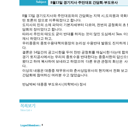
Subject
8월13일 경기지사 주민대표 간담회-부도유사
8월 13일 경기도지사와 주민대표와의 간담회는 지역 시,도의원과 국
띤 토론의 장으로 이루워젔다고 합니다.
도지사의 민의 소제 파악이 기본자세부터 다르며, 전번의 공청회의 초
담회의 장이었다고 합니다.
따라서 주민의 태도도 굳이 반대를 하자는 것이 않인 도심에서 5km. 
재시 하였다고 하고,
우리종중의 종토수용대책의원장의 논리성 수용반대 발원도 진지하게 
다.
결론은 14일간의 공고시한을 두어 찬반 공청회를 재실시한 다는데 합
경기 토지공사에서는 우리의 종토수용 반대한다는 종중서한의 답신으
왔다고 하여 복사하여 보네라고 하였으며 다른 유관 관청의 회신은 
다..
이상의 내용은 대종중 재무유사와 춘서상임유사의 현지에서 전화 보고
간담회에 참여하신 여러분 수고 많았습니다.
반남박씨 대종중 부도유사 (의학박사) 정서
0