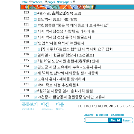
418
28
20
no
subject
133
4월29일, 吉州公派친목 모임
132
반남박씨 종보(13호) 발행
131
박찬봉종친 “좋은 책 해외동포에 보내주세요”
130
서계 박세당선생 사랑채 관리사에 불
129
서계 박세당 선생 유적지 발굴조사
128
'연암 박지원 유적지' 복원된다
127
[2] 파주 LG필립스 협력단지 백지화 요구 집회
126
열하일기 '한글본' 찾았다 (조선일보)
125
3월 19일 노강서원 춘향제(春享祭) 안내
124
평도공 사당 고유제에 부쳐 - 도유사 홍서
123
제 52회 반남박씨 대의종원 정기대종회
122
도유사 홍서 - 새해를 맞이하며
121
박씨 족보 시정 추진위원회
120
6월22일 대종중 임시 총회개최 알림
119
야천종가 활당공파 철원종중 망제단 고유제
[1]
..
[16]
[17]
[18]
[19]
20
[21]
[22]
[23]
[