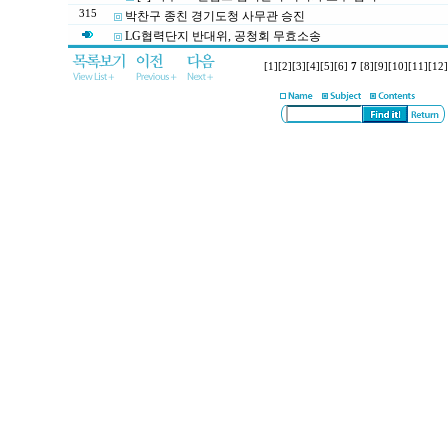
315
박찬구 종친 경기도청 사무관 승진
LG협력단지 반대위, 공청회 무효소송
[1]
[2]
[3]
[4]
[5]
[6]
7
[8]
[9]
[10]
[11]
[12]