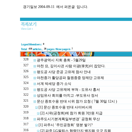
경기일보 2004-09-11 에서 퍼온글 입니다.
0
418
28
7
no
subject
328
광주광역시 지회 총회 - 5월29일
327
야천 묘, 깊이사귄 사람 이광(李光)이 잡았다.
326
평도공 사당 준공 고유제 참사 안내
325
야천종가 활당공파 철원종중 망제단 고유제
324
서계 박세당 종가 소식
323
평도공 사당 고유제에 부쳐 - 도유사 홍서
322
상임유사 회의를 마치고 -부도유사 정서
321
문산 종토수용 반대 시위 참가 요청 ( 7월 30일 12시 )
320
[1] 문산 종토수용 반대 사이버시위
319
[2] 시위(공청회)에 참가 회원 3만원 지급
318
파주도시기본계획일부변경’ 공청회 무산
317
[1] 파주시 ‘주민공청회’ 명분 쌓기?
316
[2] 파주 LG필립스 협력단지 백지화 요구 집회