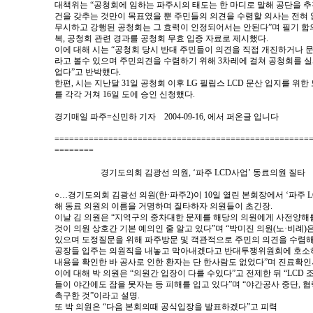
대책위는 “공청회에 임하는 파주시의 태도는 한 마디로 말해 공단을 추
건을 갖추는 것만이 목표였을 뿐 주민들의 의견을 수렴할 의사는 전혀 
무시하고 강행된 공청회는 그 효력이 인정되어서는 안된다”며 필기 합
복, 공청회 관련 경과를 공청회 무효 입증 자료로 제시했다.
이에 대해 시는 “공청회 당시 반대 주민들이 의견을 직접 개진하거나 문
라고 볼수 있으며 주민의견을 수렴하기 위해 3차레에 걸쳐 공청회를 
업다”고 반박했다.
한편, 시는 지난달 31일 공청회 이후 LG 필립스 LCD 문산 입지를 위
를 각각 거쳐 16일 도에 승인 신청했다.
경기매일 파주=신민하 기자 2004-09-16, 에서 퍼온글 입니다
====================================================
========
경기도의회 김광선 의원, ‘파주 LCD사업’ 동료의원 질타
○…경기도의회 김광선 의원(한·파주2)이 10일 열린 본회장에서 ‘파주 L
해 동료 의원의 이름을 거명하며 질타하자 의원들이 초긴장.
이날 김 의원은 “지역구의 중차대한 문제를 해당의 의원에게 사전양해
것이 의원 상호간 기본 예의인 줄 알고 있다”며 “박미진 의원(노·비례
있으며 도정질문을 위해 파주방문 및 객관적으로 주민의 의견을 수렴해 
공장들 입주는 의원직을 내놓고 막아내겠다고 반대투쟁위원회에 호소하
내용을 확인한 바 공사로 인한 환자는 단 한사람도 없었다”며 진료확인
이에 대해 박 의원은 “의원간 입장이 다를 수있다”고 전제한 뒤 “LCD 
들이 야간에도 잠을 못자는 등 피해를 입고 있다”며 “야간공사 중단,
촉구한 것”이라고 설명.
또 박 의원은 “다음 본회의때 공식입장을 발표하겠다”고 피력