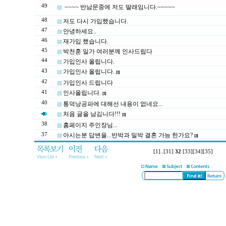
49
~~~~ 반남문중에 저도 딸래임니다.~~~~~
48
저도 다시 가입했습니다.
47
안녕하세요..
46
재가입 했습니다.
45
박천훈 일가 여러분께 인사드립다
44
가입인사 올립니다.
43
가입인사 올립니다.
[1]
42
가입인사 드립니다
41
인사올립니다.
[1]
40
통덕낭공파에 대해선 내용이 없네요...
처음 글을 남김니다!!!
[1]
38
홈페이지 주인장님...
37
아시는분 답변을...반박과 밀박 결혼 가능 한가요?
[3]
[1]
..
[31]
32
[33]
[34]
[35]