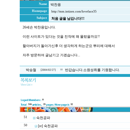
Name
박찬용
Homepage
http://mm.intizen.com/loveface35
Subject
처음 글을 남김니다!!!
26세손 박찬용입니다.
이런 사이트가 있다는 것을 진작에 왜 몰랐을까요!!
할아버지가 돌아가신후 더 생각하게 하는군요 뿌리에 대해서
자주 방문하여 글남기고 가겠습니다...
::
박승철
반갑습니다.소원성취를 기원합니다.
[
2004/02/27
]
0
516
35
32
no
subject
51
숙천공파
50
[re] 숙천공파