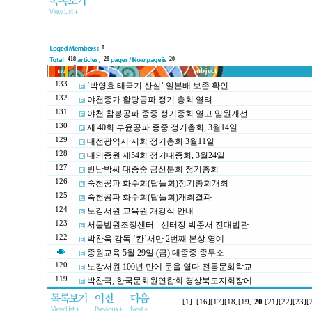
0
418
28
20
no
subject
133
‘박영효 태극기 산실’ 일본배 보존 확인
132
야천종가 활당공파 정기 총회 열려
131
야천 참봉공파 종중 정기종회 열고 임원개선
130
제 40회 부윤공파 종중 정기총회, 3월14일
129
대전광역시 지회 정기총회 3월11일
128
대의종원 제54회 정기대종회, 3월24일
127
반남박씨 대종중 금산분회 정기총회
126
숙천공파 화수회(탑들회)정기총회개최
125
숙천공파 화수회(탑들회)개최결과
124
노강서원 교육원 개강식 안내
123
서울법원조정센터 - 센터장 박준서 전대법관
122
박찬욱 감독 ‘칸’서만 2번째 본상 영예
종원교육 5월 29일 (금) 대종중 종무소
120
노강서원 100년 만에 문을 열다.전통문화학교
119
박찬극, 한국문화원연합회 경상북도지회장에
[1]
..
[16]
[17]
[18]
[19]
20
[21]
[22]
[23]
[