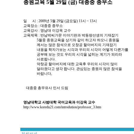
종원교육 5월 29일 (금) 대종중 종무소
일 시 : 2009년 5월 29일 (금요일) 11시 ~ 13시
교육장소 : 대종중 종무소
교육강사 : 영남대 이강옥 교수
교육제목 : 반남박씨가문 이야기판과 박동량선생의 기재잡기
5월중 종원교육을 상기와 같이 하고자 하오니 종원들
께서는 많은 참석으로 오창공 할아버지의 기재잡기
내용을 학자가보는 시각과 우리의 시각이 어떻게 다른가를
공부해 보는 것도 우리의 시각을 넓히는 계기가 되리라
사료됩니다.
약창공 할아버지에 대한 교육후 우리의 시각이 많이
달라졌다고 생각 합니다. 관심있는 종원의 많은 참석을
바랍니다,
대종중 총무유사 민서 드림
영남대학교 사범대학 국어교육과 이강옥 교수
http://www.koredu21.com/introdution/professor_3.htm