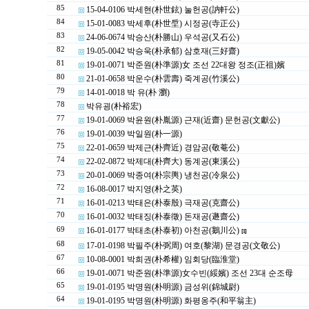
85
15-04-0106 박세현(朴世鉉) 눌헌공(訥軒公)
84
15-01-0083 박세후(朴世垕) 시정공(寺正公)
83
24-06-0674 박승산(朴勝山) 우석공(又石公)
82
19-05-0042 박승욱(朴承郁) 삼호재(三好齋)
81
19-01-0071 박준원(朴準源)女 조선 22대왕 정조(正祖)嬪
80
21-01-0658 박운수(朴雲壽) 죽계공(竹溪公)
79
14-01-0018 박 유(朴 瀏)
78
박유굉(朴裕宏)
77
19-01-0069 박윤원(朴胤源) 근재(近齋) 문헌공(文獻公)
76
19-01-0039 박일원(朴一源)
75
22-01-0659 박제근(朴齊近) 경암공(敬菴公)
74
22-02-0872 박제대(朴齊大) 동계공(東溪公)
73
20-01-0069 박종여(朴宗輿) 냉천공(冷泉公)
72
16-08-0017 박지영(朴之英)
71
16-01-0213 박태은(朴泰殷) 극재공(克齋公)
70
16-01-0032 박태징(朴泰徵) 돈재공(遯齋公)
69
16-01-0177 박태초(朴泰初) 아천공(鵝川公)
[1]
68
17-01-0198 박필주(朴弼周) 여호(黎湖) 문경공(文敬公)
67
10-08-0001 박희권(朴希權) 임회당(臨淮堂)
66
19-01-0071 박준원(朴準源)女수빈(綏嬪) 조선 23대 순조母
65
19-01-0195 박명원(朴明源) 금성위(錦城尉)
64
19-01-0195 박명원(朴明源) 화평옹주(和平翁主)