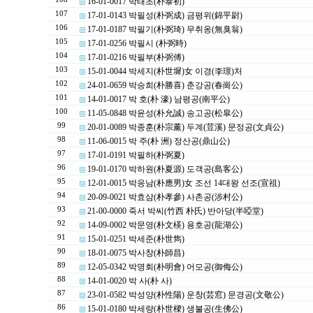
16-01-0017 박태초(朴泰初)
107
17-01-0143 박필성(朴弼成) 금평위(錦平尉)
106
17-01-0187 박필기(朴弼琦) 무취옹(無臭翁)
105
17-01-0256 박필시 (朴弼時)
104
17-01-0216 박필부(朴弼傅)
103
15-01-0044 박세지(朴世墀)女 이경(李璟)처
102
24-01-0659 박승희(朴勝喜) 춘강공(春崗公)
101
14-01-0017 박 호(朴 濠) 남평공(南平公)
100
11-05-0848 박윤성(朴允誠) 송고공(松皐公)
99
20-01-0089 박종훈(朴宗薰) 두계(荳溪) 문정공(文貞公)
98
11-06-0015 박 주(朴 洲) 정산공(鼎山公)
97
17-01-0191 박필하(朴弼夏)
96
19-01-0170 박하원(朴夏源) 도객공(島客公)
95
12-01-0015 박응남(朴應男)女 조선 14대왕 선조(宣祖)
94
20-09-0021 박효삼(朴孝參) 사촌공(涉村公)
93
21-00-0000 죽서 박씨(竹西 朴氏) 반아당(半啞堂)
92
14-09-0002 박문영(朴文楧) 용호공(龍湖公)
91
15-01-0251 박세준(朴世雋)
90
18-01-0075 박사창(朴師昌)
89
12-05-0342 박명회(朴明會) 어모공(御侮公)
88
14-01-0020 박 사(朴 사)
87
23-01-0582 박성양(朴性陽) 운창(芸窓) 문경공(文敬公)
86
15-01-0180 박세량(朴世樑) 생불공(生佛公)