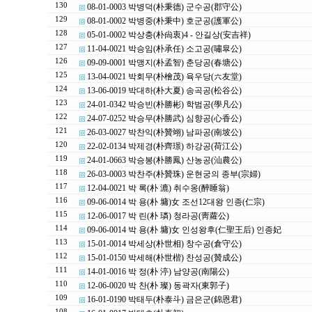
130
08-01-0003 박병덕(朴秉德) 군수공(郡守公)
129
08-01-0002 박병중(朴秉中) 호군공(護軍公)
128
05-01-0002 박상충(朴尙衷)4 - 안길상(安吉祥)
127
11-04-0021 박승임(朴承任) 소고공(嘯皐公)
126
09-09-0001 박맹지(朴孟智) 춘당공(春塘公)
125
13-04-0021 박회무(朴檜茂) 육우당(六友堂)
124
13-06-0019 박대하(朴大夏) 송곡공(松谷公)
123
24-01-0342 박승빈(朴勝彬) 학범공(學凡公)
122
24-07-0252 박승무(朴勝武) 심향공(心香公)
121
26-03-0027 박찬익(朴贊翊) 남파공(南坡公)
120
22-02-0134 박제경(朴齊璟) 하강공(荷江公)
119
24-01-0663 박승봉(朴勝鳳) 산농공(汕農公)
118
26-03-0003 박찬주(朴贊珠) 운현궁의 종부(宗婦)
117
12-04-0021 박 록(朴 漉) 취수옹(醉睡翁)
116
09-06-0014 박 용(朴 墉)女 조선12대왕 인종(仁宗)
115
12-06-0017 박 린(朴 璘) 청라공(靑蘿公)
114
09-06-0014 박 용(朴 墉)女 인성왕후(仁聖王后) 인종妃
113
15-01-0014 박세상(朴世相) 창수공(倉守公)
112
15-01-0150 박세해(朴世楷) 찬성공(贊成公)
111
14-01-0016 박 정(朴 渟) 남양공(南陽公)
110
12-06-0020 박 찬(朴 璨) 동곽자(東郭子)
109
16-01-0190 박태두(朴泰斗) 금은군(錦恩君)
108