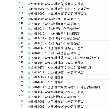
152
24-03-0002 박영교(朴泳敎) 충목공(忠穆公)
151
24-03-0002 박영효(朴泳孝) 현현거사(玄玄居士)
150
08-01-0005 박숭질(朴崇質) 공순공(恭順公)
[1]
149
07-01-0005 박 훤(朴 萱) 부윤공(府尹公)
148
14-01-0013 박 환(朴 煥) 동추공(同樞公)
147
14-01-0014 박 황(朴 潢) 나헌공(懦軒公)
146
14-01-0019 박 미(朴 瀰) 금양위(錦陽尉)
145
14-01-0011 박 엽(朴 燁) 약창공(葯窓公)
144
14-01-0013 박 정(朴 炡) 하석공(霞石公)
143
16-01-0069 박태원(朴泰遠) 일우공(一愚公)
142
14-01-0020 박 의(朴 漪) 중봉공(仲峰公)
141
15-01-0213 박세채(朴世采) 현석(玄石) 문순공(文純公)
140
15-01-0190 박세교(朴世橋) 경력공(經歷公)
139
19-04-0174 박사건(朴師騫)女 민조현(閔祚顯) 처
138
11-04-0018 박승간(朴承侃) 사성공(司成公)
137
18-01-0089 박사형(朴師亨)
136
18-01-0069 박사석(朴師錫)
135
19-01-0071 박준원(朴準源)女 수빈박씨 가순궁(嘉順宮)
134
16-01-0069 박태원(朴泰遠) 일우공(一愚公)
133
14-01-0012 박 휘(朴 煇) 집의공(執義公)
132
08-01-0001 박병문(朴秉文) 사직공(司直公)
131
08-01-0002 박병균(朴秉鈞) 판관공(判官公)