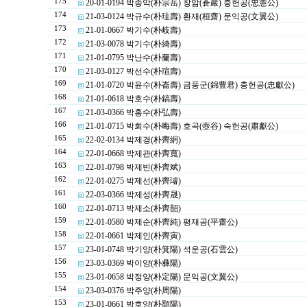
175
20-01-0194 박종악(朴宗岳) 창암(蒼巖) 충헌공(忠憲公)
174
21-03-0124 박규수(朴珪壽) 환재(桓齋) 문익공(文翼公)
173
21-01-0667 박기수(朴岐壽)
172
21-03-0078 박기수(朴綺壽)
171
21-01-0795 박난수(朴蘭壽)
170
21-03-0127 박선수(朴瑄壽)
169
21-01-0720 박윤수(朴崙壽) 금풍군(錦豊君) 충헌공(忠獻公)
168
21-01-0618 박호수(朴鎬壽)
167
21-03-0366 박홍수(朴弘壽)
166
21-01-0715 박회수(朴晦壽) 호곡(壺谷) 숙헌공(肅獻公)
165
22-02-0134 박제경(朴齊絅)
164
22-01-0668 박제관(朴齊寬)
163
22-01-0798 박제빈(朴齊斌)
162
22-01-0275 박제선(朴齊璿)
161
22-03-0366 박제성(朴齊晟)
160
22-01-0713 박제소(朴齊韶)
159
22-01-0580 박제순(朴齊純) 평재공(平齋公)
158
22-01-0661 박제인(朴齊寅)
157
23-01-0748 박기양(朴箕陽) 석운공(石雲公)
156
23-03-0369 박이양(朴彝陽)
155
23-01-0658 박정양(朴定陽) 문익공(文翼公)
154
23-03-0376 박주양(朴周陽)
153
23-01-0661 박호양(朴顥陽)