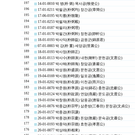
197
14-01-0010 박 병(朴 炳) 목사공(牧使公)
196
17-01-0211 박필균(朴弼均) 장간공(章簡公)
195
17-06-0195 박치륭(朴致隆)
194
17-01-0253 박필재(朴弼載)
193
17-01-0187 박필리(朴弼理)
192
17-01-0170 박필간(朴弼幹) 정헌공(靜軒公)
191
18-01-0193 박사익(朴師益) 금원군(錦原君)
190
07-01-0003 박 강(朴 薑) 세양공(世襄公)
189
18-01-0193 박사정(朴師正)
188
18-01-0113 박사수(朴師洙) 내헌(耐軒) 문헌공(文憲公)
187
18-01-0187 박사해(朴師海) 창암공(蒼巖公)
186
19-01-0061 박성원(朴盛源) 문헌공(文憲公)
185
19-04-0169 박시원(朴時源) 일포공(逸圃公)
184
19-01-0202 박재원(朴在源) 이천공(而川公)
183
19-01-0070 박준원(朴準源) 금석(錦石) 충헌공(忠獻公)
182
19-03-0124 박지원(朴趾源) 연암(燕巖) 문도공(文度公)
181
19-01-0194 박창원(朴昌元) 담옹공(澹翁公)
180
20-01-0076 박종갑(朴宗甲) 삼춘방(三春坊) 문정공(文貞公)
179
20-01-0157 박종겸(朴宗謙)
178
20-01-0070 박종경(朴宗慶) 돈암(敦巖) 문숙공(文肅公)
177
20-01-0193 박종덕(朴宗德) 효헌공(孝憲公)
176
20-01-0077 박상래(朴相來)