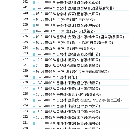
242
12-01-0010 박응천(朴應川) 감정공(監正公)
241
12-01-0014 박응순(朴應順) 반성부원군(潘城府院君)
240
05-01-0002 박상충(朴尙衷) 문정공(文正公)
239
04-01-0001 박 수(朴 秀) 밀직공(密直公)
238
01-01-0001 박응주(朴應珠) 호장공(戶長公)
237
02-01-0001 박 의(朴 宜) 급제공(及第公)
236
03-01-0001 박윤무(朴允茂) 진사공(進士公) 참의공(參議公)
235
06-01-0002 박 은(朴 訔) 錦川府院君 평도공(平度公)
234
07-01-0002 박 규(朴 葵) 참판공(參判公)
233
12-01-0016 박응복(朴應福) 졸헌공(拙軒公)
232
12-01-0020 박응인(朴應寅) 도정공(都正公)
231
20-01-0070 박종보(朴宗輔) 충익공(忠翼公)
230
09-06-0014 박 용(朴 墉) 금성부원군(錦城府院君)
229
18-01-0076 박사임(朴師任 )
228
13-01-0010 박동현(朴東賢) 활당공(活塘公)
227
13-01-0013 박동선(朴東善) 서포공(西浦公)
226
13-01-0014 박동언(朴東彦 ) 시정공(寺正公)
225
12-01-0015 박응남(朴應男)女 선조妃 의인왕후(懿仁王后)
224
13-01-0017 박동열(朴東說) 남곽공(南郭公)
223
13-01-0018 박동망(朴東望) 길주공(吉州公)
222
13-01-0019 박동량(朴東亮) 오창공(梧窓公)
221
15-01-0054 박세기(朴世耆) 둔촌공(遯村公)
220