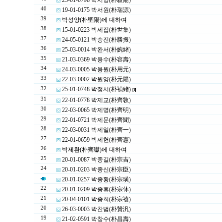
23-01-0798 박서양(朴敍陽)
40
19-01-0175 박서원(朴瑞源)
39
박성양(朴聖陽)에 대하여
38
15-01-0223 박세집(朴世集)
37
24-05-0121 박승진(朴勝振)
36
25-03-0014 박완서(朴婉緖)
35
21-03-0369 박용수(朴容壽)
34
24-03-0005 박용원(朴用元)
33
22-03-0002 박원양(朴元陽)
32
25-01-0748 박정서(朴禎緖)
[1]
31
22-01-0778 박제교(朴齊敎)
30
22-03-0065 박제명(朴齊明)
29
22-01-0721 박제문(朴齊聞)
28
22-03-0031 박제일(朴齊一)
27
22-01-0659 박제헌(朴齊憲)
26
박제환(朴齊瓛)에 대하여
25
20-01-0087 박종길(朴宗吉)
24
20-01-0203 박종신(朴宗臣)
20-01-0257 박종황(朴宗璜)
22
20-01-0209 박종휴(朴宗休)
21
20-04-0101 박종희(朴宗禧)
20
26-03-0003 박찬범(朴贊汎)
19
21-02-0591 박창수(朴昌壽)