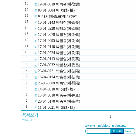
18
19-01-0019 박취원(朴取源)
17
08-01-0004 박 치(朴 䎩)
16
박태서(朴泰緖)에 대하여
15
16-01-0143 박태장(朴泰長)
14
16-01-0220 박태회(朴泰晦)
13
17-01-0078 박필건(朴弼健)
12
17-01-0095 박필규(朴弼逵)
11
17-01-0110 박필기(朴弼夔)
10
17-01-0224 박필순(朴弼淳)
9
17-01-0113 박필영(朴弼英)
8
17-01-0032 박필창(朴弻昌)
7
23-01-0721 박홍양(朴弘陽)
6
18-04-0154 박홍준(朴弘儁)
5
23-03-0369 박희양(朴熙陽)
4
14-04-0010 박 정(朴 烶)
3
13-04-0010 박중윤(朴仲胤)
2
20-04-0170 박종후(朴宗垕)
1
11-01-0021 박 집(朴 輯)
1