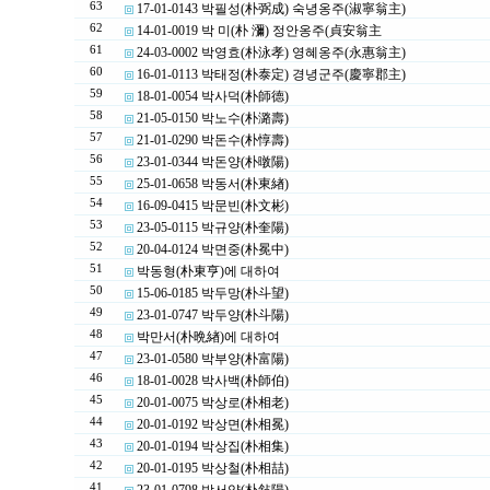
63
17-01-0143 박필성(朴弼成) 숙녕옹주(淑寧翁主)
62
14-01-0019 박 미(朴 瀰) 정안옹주(貞安翁主
61
24-03-0002 박영효(朴泳孝) 영혜옹주(永惠翁主)
60
16-01-0113 박태정(朴泰定) 경녕군주(慶寧郡主)
59
18-01-0054 박사덕(朴師德)
58
21-05-0150 박노수(朴潞壽)
57
21-01-0290 박돈수(朴惇壽)
56
23-01-0344 박돈양(朴暾陽)
55
25-01-0658 박동서(朴東緖)
54
16-09-0415 박문빈(朴文彬)
53
23-05-0115 박규양(朴奎陽)
52
20-04-0124 박면중(朴冕中)
51
박동형(朴東亨)에 대하여
50
15-06-0185 박두망(朴斗望)
49
23-01-0747 박두양(朴斗陽)
48
박만서(朴晩緖)에 대하여
47
23-01-0580 박부양(朴富陽)
46
18-01-0028 박사백(朴師伯)
45
20-01-0075 박상로(朴相老)
44
20-01-0192 박상면(朴相冕)
43
20-01-0194 박상집(朴相集)
42
20-01-0195 박상철(朴相喆)
41