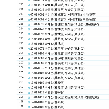
13-01-0014 박동도(朴東燾) 온양공(溫陽公)
219
13-01-0016 박동점(朴東點) 토산공(兎山公)
218
13-01-0016 박동윤(朴東尹) 부솔공(副率公)
217
05-01-0002 박상충(朴尙衷)2 - 이곡(李穀) 가정(稼亭)
216
05-01-0002 박상충(朴尙衷)3 - 이색(李穡) 목은(牧隱)
215
15-01-0076 박세견(朴世堅) 단애공(湍厓公) 고옹(痼翁)
214
15-01-0143 박세모(朴世模) 여도공(汝道公)
213
15-01-0097 박세당(朴世堂) 서계공(西溪公)
212
15-06-0154 박원도(朴元度) 죽창공(竹窓公)
211
15-01-0186 박세장(朴世樟)
210
20-01-0071 박종희(朴宗喜) 만촌공(晩村公)
209
16-01-0109 박태손(朴泰遜) 천휴공(天休公)
208
16-01-0083 박태보(朴泰輔) 정재공(定齋公)
207
16-01-0087 박태유(朴泰維) 백석공(白石公)
206
16-01-0076 박태상(朴泰尙) 만휴당(萬休堂)
205
16-01-0103 박태순(朴泰淳) 동계공(東溪公)
204
16-01-0200 박태만(朴泰萬) 부남공(部南公)
203
16-01-0169 박태항(朴泰恒)
202
16-01-0187 박태창(朴泰昌) 운계공(雲溪公)
201
17-01-0113 박필명(朴弼明)
200
16-01-0113 박태정(朴泰定) 경신재(敬愼齋) 경헌(敬憲)
199
17-01-0107 박필몽(朴弼夢)
198
17-01-0106 박필현(朴弼顯)