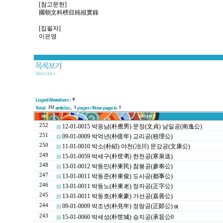
[참고문헌]
國朝文科榜目純祖實錄
[집필자]
이은영
0
252
1
1
no
subject
252
12-01-0015 박응남(朴應男) 문정(文貞) 남일공(南逸公)
251
09-01-0009 박억년(朴億年) 교리공(校理公)
250
11-01-0010 박소(朴紹) 야천(冶川) 문강공(文康公)
249
15-01-0059 박세구(朴世耉) 한천공(寒泉送)
248
13-01-0012 박동민(朴東民) 참봉공(參奉公)
247
13-01-0011 박동준(朴東俊) 도사공(都事公)
246
13-01-0011 박동노(朴東老) 정자공(正字公)
245
13-01-0011 박동호(朴東豪) 가선공(嘉善公)
244
09-01-0009 박조년(朴兆年) 정랑공(正郞公)
[1]
243
15-01-0060 박세성(朴世城) 승지공(承旨公0