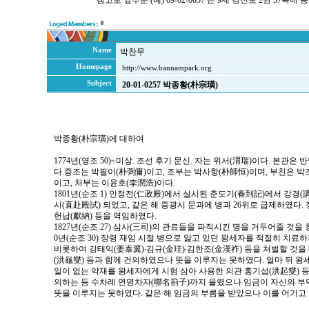
참고로 앞부분 (예) 09-02-0057 은 9세 경신보 2권 57
0
Name
박찬무
Homepage
http://www.bannampark.org
Subject
20-01-0257 박종황(朴宗璜)
박종황(朴宗璜)에 대하여
1774년(영조 50)~미상. 조선 후기 문신. 자는 위서(渭瑞)이다. 본관은
다.증조는 박필이(朴弼儞)이고, 조부는 박사항(朴師恒)이며, 부친은 박
이고, 처부는 이윤호(李潤浩)이다.
1801년(순조 1) 인정전(仁政殿)에서 실시된 춘도기(春到記)에서 강경
시(直赴殿試) 되었고, 같은 해 증광시 문과에 병과 26위로 급제하였다. 
헌납(獻納) 등을 역임하였다.
1827년(순조 27) 삼사(三司)의 관료들을 파직시킨 명을 거두어줄 것을
0년(순조 30) 장령 재임 시절 병으로 앓고 있던 왕세자를 적절히 치료
비롯하여 강태익(姜泰翼)‧김규(金珪)‧김한조(金漢祚) 등을 처벌할 것을
(洪龜燮) 등과 함께 건의하였으나 뜻을 이루지는 못하였다. 얼마 뒤 왕
일이 없는 약재를 왕세자에게 시험 삼아 사용한 의관 홍기섭(洪起燮) 등
의하는 등 수차례 연명차자(聯名箚子)까지 올렸으나 임금이 자신의 부
뜻을 이루지는 못하였다. 같은 해 임금의 부름을 받았으나 이를 어기